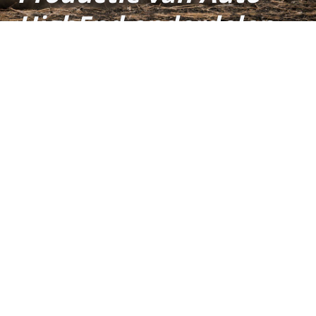
HighEnd onderdelen
voor de racesport
Veldhuizen Fijnmetaal -
Veldhuizen Racingparts - Dutch
Shafts - Dutch Clutch - Dutch
Sterring