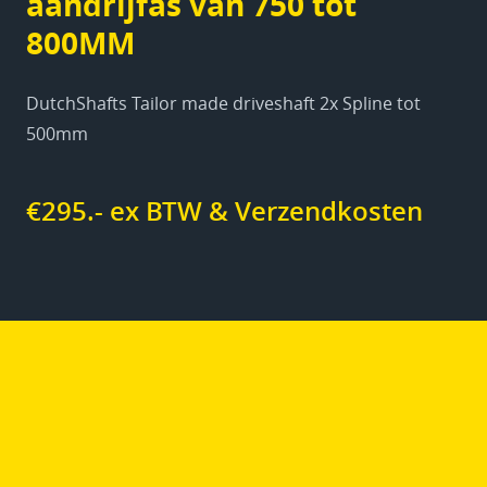
aandrijfas van 750 tot
800MM
DutchShafts Tailor made driveshaft 2x Spline tot
500mm
€295.- ex BTW & Verzendkosten