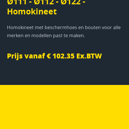
Ø111 - Ø112 - Ø122 -
Homokineet
Homokineet met beschermhoes en bouten voor alle
merken en modellen past te maken.
Prijs vanaf € 102.35 Ex.BTW