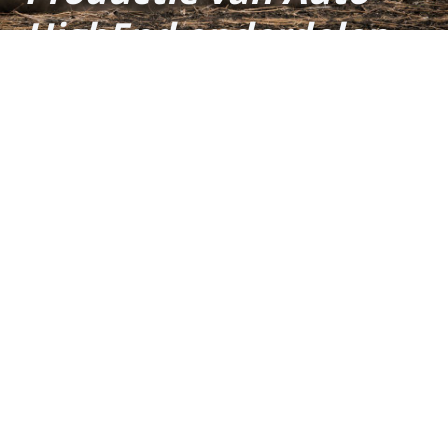
HighEnd onderdelen
voor de racesport
Veldhuizen Fijnmetaal -
Veldhuizen Racingparts - Dutch
Shafts - Dutch Clutch - Dutch
Sterring